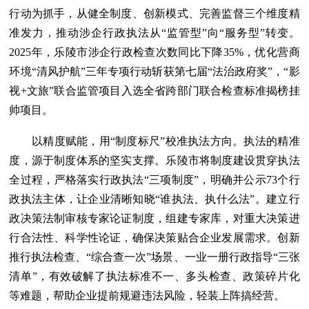
行动为抓手，从健全制度、创新模式、完善监督三个维度精
准发力，推动涉企行政执法从“监管型”向“服务型”转变。
2025年，乐陵市涉企行政检查次数同比下降35%，优化营商
环境“清风护航”三年专项行动斩获第七届“法治政府奖”，“影
视+文旅”联合监管项目入选全省跨部门联合检查标准揭榜挂
帅项目。
以精度赋能，用“制度标尺”校准执法方向。执法的精准
度，源于制度体系的坚实支撑。乐陵市将制度建设贯穿执法
全过程，严格落实行政执法“三项制度”，明确并公示73个行
政执法主体，让企业清晰知晓“谁执法、执什么法”。建立行
政决策法制审核专家论证制度，组建专家库，对重大决策进
行合法性、科学性论证，确保决策贴合企业发展需求。创新
推行执法检查、“综合查一次”场景、一业一册行政指导“三张
清单”，有效破解了执法标准不一、多头检查、政策碎片化
等难题，帮助企业提前规避违法风险，轻装上阵搞经营。