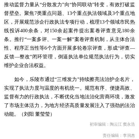
推动监督力量从“分散发力”向“协同联动”转变，有效打破监
督壁垒。聚焦7类重点问题、13个重点执法领域及3个重点地
区，开展规范涉企行政执法专项行动，梳理13个领域市民热
线投诉400余条，对150余起案件提出案卷评查意见180余
条。推行“一案多评、一案一解”案卷评查机制，从主体合法
性、程序正当性等6个方面开展多轮卷宗评查，形成“评查—
反馈—整改”闭环管理，倒逼执法单位规范执法行为，切实
维护企业合法权益。
如今，乐陵市通过“三维发力”持续擦亮法治护企名片，
实现了执法力度与温度的有机统一。规范有序、便捷高效、
监督有力的行政执法，不断优化当地法治化营商环境，激发
了市场主体活力，为地方经济高质量发展注入了强劲的法治
动能。（刘阳 董莹莹）
初审编辑：陶云江 窦永浩
责任编辑：李润杰