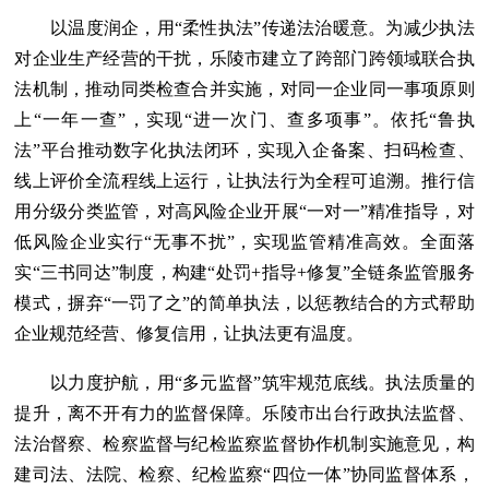
以温度润企，用“柔性执法”传递法治暖意。为减少执法
对企业生产经营的干扰，乐陵市建立了跨部门跨领域联合执
法机制，推动同类检查合并实施，对同一企业同一事项原则
上“一年一查”，实现“进一次门、查多项事”。依托“鲁执
法”平台推动数字化执法闭环，实现入企备案、扫码检查、
线上评价全流程线上运行，让执法行为全程可追溯。推行信
用分级分类监管，对高风险企业开展“一对一”精准指导，对
低风险企业实行“无事不扰”，实现监管精准高效。全面落
实“三书同达”制度，构建“处罚+指导+修复”全链条监管服务
模式，摒弃“一罚了之”的简单执法，以惩教结合的方式帮助
企业规范经营、修复信用，让执法更有温度。
以力度护航，用“多元监督”筑牢规范底线。执法质量的
提升，离不开有力的监督保障。乐陵市出台行政执法监督、
法治督察、检察监督与纪检监察监督协作机制实施意见，构
建司法、法院、检察、纪检监察“四位一体”协同监督体系，