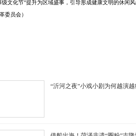
够级文化节”提升为区域盛事，引导形成健康文明的休闲
革委员会）
荐
“沂河之夜”小戏小剧为何越演越
借船出海！菏泽非遗“圈粉”吉隆