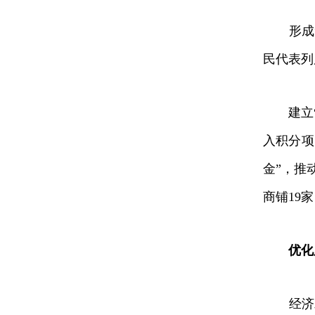
形成“有
民代表列
建立“幸
入积分项
金”，推
商铺19
优化
经济发展