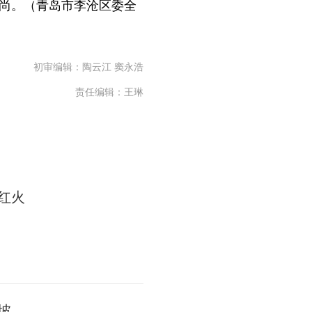
风尚。（青岛市李沧区委全
初审编辑：陶云江 窦永浩
责任编辑：王琳
红火
坡