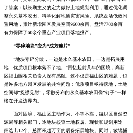
了答案：以长期主义的定力做好土地规划利用，通过优化调
整永久基本农田、科学化解地质灾害风险、系统盘活低效闲
置用地，累计新增园区发展空间9600余亩、盘活7700余亩，
有力保障了60余个重点产业项目落地投产。
“零碎地块”变为“成方连片”
“地块零碎分散，一边是永久基本农田，一边是拓展用
地，优质项目根本落不了地。”回忆起前几年的困境，高新
区福山园相关负责人深有感触。这不仅是福山区的难题，也
是许多地方园区发展的共性问题：优质项目亟待落地，土地
空间却“捉襟见肘”，零散分布的永久基本农田像“钉子”一样
楔在开发边界内。
面对困境，福山区主动作为、不等不靠，组织区自然资
源局等相关部门，逐地块核查土地权属、现状和规划用途，
筛选出12个、总面积超万亩的后备拓展地块。同时，敏锐捕