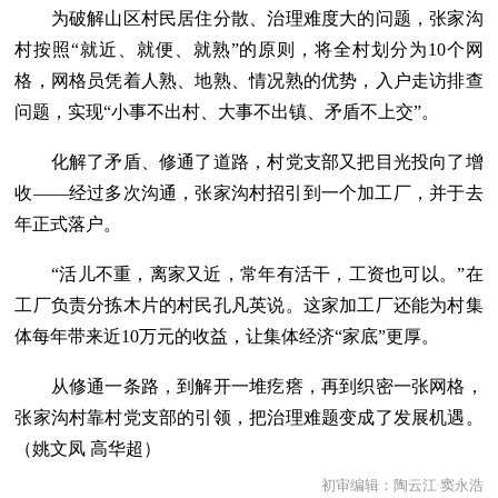
为破解山区村民居住分散、治理难度大的问题，张家沟
村按照“就近、就便、就熟”的原则，将全村划分为10个网
格，网格员凭着人熟、地熟、情况熟的优势，入户走访排查
问题，实现“小事不出村、大事不出镇、矛盾不上交”。
化解了矛盾、修通了道路，村党支部又把目光投向了增
收——经过多次沟通，张家沟村招引到一个加工厂，并于去
年正式落户。
“活儿不重，离家又近，常年有活干，工资也可以。”在
工厂负责分拣木片的村民孔凡英说。这家加工厂还能为村集
体每年带来近10万元的收益，让集体经济“家底”更厚。
从修通一条路，到解开一堆疙瘩，再到织密一张网格，
张家沟村靠村党支部的引领，把治理难题变成了发展机遇。
（姚文凤 高华超）
初审编辑：陶云江 窦永浩