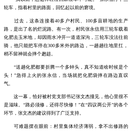
轮车，指着村里的路面，回忆起以前的窘境。
过去，这条连接着40多户村民、100多亩耕地的生产
路，是出了名的烂泥路。有一次，村民张永信用三轮车载着
化肥去玉米地，却因雨水冲开一道道深沟，三轮车没法往前
骑，他只能把车停在300多米外的路边，一趟趟往地里扛，
稍不留神就会摔个趔趄。
“送趟化肥都要折腾一个多钟头，真不知道啥时候是个
头！”急得上火的张永信，当场就把化肥袋摔在路边直叹
气。
这一幕，恰好被村党支部书记张文杰撞见，他心里很不
是滋味。“路必须修，还得尽快修！”在“四议两公开”的各个
环节，张文杰的建议得到了广泛支持。
可难题摆在眼前：村里集体经济薄弱，拿不出修路的