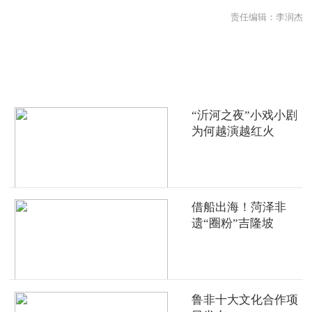
责任编辑：李润杰
热点推荐
“沂河之夜”小戏小剧
为何越演越红火
借船出海！菏泽非
遗“圈粉”吉隆坡
鲁非十大文化合作项