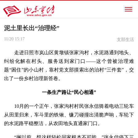
泥土里长出“治理经”
11/20
15:17
支部生活
走进日照市岚山区黄墩镇张家沟村，水泥路通到地头、
纠纷化解在村头、服务送到家门口——这个曾被治理难
题“困住”的小山村，靠村党支部摸索出的治村“三件套”，交
出了一份乡村治理新答卷。
一条生产路让“民心相通”
10月的一个正午，张家沟村村民张永信骑着电动三轮车
从田里归来，车斗里的铁锹、镰刀碰撞出清脆声响，车轮下
的水泥路平稳整洁，从农田地头直通家门口。
“搁以前，想这样轻松回家根本不可能。”张永信停下三