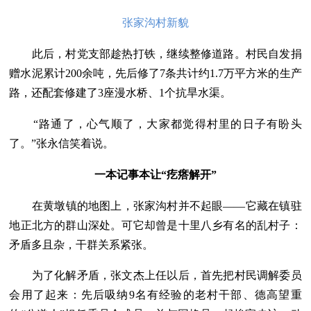
张家沟村新貌
此后，村党支部趁热打铁，继续整修道路。村民自发捐
赠水泥累计200余吨，先后修了7条共计约1.7万平方米的生产
路，还配套修建了3座漫水桥、1个抗旱水渠。
“路通了，心气顺了，大家都觉得村里的日子有盼头
了。”张永信笑着说。
一本记事本让“疙瘩解开”
在黄墩镇的地图上，张家沟村并不起眼——它藏在镇驻
地正北方的群山深处。可它却曾是十里八乡有名的乱村子：
矛盾多且杂，干群关系紧张。
为了化解矛盾，张文杰上任以后，首先把村民调解委员
会用了起来：先后吸纳9名有经验的老村干部、德高望重