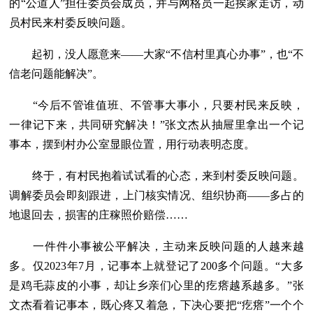
的“公道人”担任委员会成员，并与网格员一起挨家走访，动
员村民来村委反映问题。
起初，没人愿意来——大家“不信村里真心办事”，也“不
信老问题能解决”。
“今后不管谁值班、不管事大事小，只要村民来反映，
一律记下来，共同研究解决！”张文杰从抽屉里拿出一个记
事本，摆到村办公室显眼位置，用行动表明态度。
终于，有村民抱着试试看的心态，来到村委反映问题。
调解委员会即刻跟进，上门核实情况、组织协商——多占的
地退回去，损害的庄稼照价赔偿……
一件件小事被公平解决，主动来反映问题的人越来越
多。仅2023年7月，记事本上就登记了200多个问题。“大多
是鸡毛蒜皮的小事，却让乡亲们心里的疙瘩越系越多。”张
文杰看着记事本，既心疼又着急，下决心要把“疙瘩”一个个