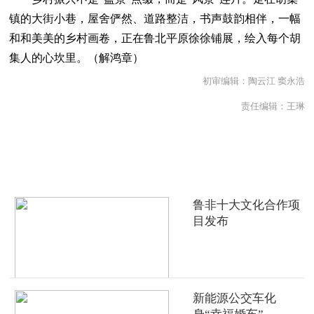
镇的大街小巷，屋舍俨然、道路整洁，书声鼓韵相伴，一幅
和和美美的乡村画卷，正在鲁北平原徐徐铺展，绘入每个胡
集人的心坎里。（
解鸿章
）
初审编辑：陶云江 窦永浩
责任编辑：王琳
热点推荐
鲁非十大文化合作项
目发布
新能源公交车化