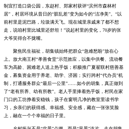
制宜打造口袋公园，东赵村、郑家村获评“滨州市森林村
居”，村居环境从昔日的“脏乱差”变为如今的“洁净美”。“以
前村里是泥巴路，垃圾满天飞。现在城里亲戚来了都不想
走，说咱村里比城里还舒坦！”说起村里的变化，70岁的张
大爷笑得合不拢嘴。
聚焦民生福祉，胡集镇始终把群众“急难愁盼”放在心
上。放大南王村“孝善食堂”示范效应，以集中供餐、流动餐
车为高龄、困难老人送上热乎饭；积极推广夏翟联村慈善基
金，募集资金用于养老、助学、济困；实行跨村“代办员”机
制，打通服务群众“最后一公里”……如今的胡集，真正做到
了“老有所养、幼有所教”。老人手里捧着热乎饭，村民在家
门口的工坊挣着安稳钱，孩子在窗明几净的教室里读书学
习，乡亲们的获得感、幸福感、安全感，藏在一张张笑脸
上，融在一个个幸福的日子里。
乡村振兴不是“盆景”点缀，而是“风景”连片。走在胡集