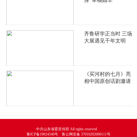
身“幸福婚车”
齐鲁研学正当时 三场
大展遇见千年文明
《买河村的七月》亮
相中国原创话剧邀请
展
中共山东省委宣传部 All rights reserved
鲁ICP备19024540号 鲁公网安备 37010202000111号