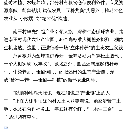
蓝莓种植、水蛭养殖，部分村有粮食仓储便利条件。立足资
源禀赋，胡集镇以“错位发展、互补共赢”为思路，推动特色
农业从“小散弱”向“精特优”跨越。
南王村率先扛起产业引领大旗，深耕生态循环农业。走
进南王村现代农业产业园，40个高标准大棚整齐排列，棚内
生机盎然。这里，正进行着一场“立体种养”的生态农业实践
——芦笋根系为金蝉提供养分，金蝉活动为芦笋松土透气，
一个大棚实现“双丰收”。除此之外，园区还构建起秸秆养
牛、牛粪养蚓、蚯蚓饲用、蚓肥还田的生态产业链，形
成“秸秆—养牛—蚯蚓—种植”的循环农业闭环。
“以前种地靠天吃饭，现在咱也是‘产业链’上的人
了。”正在大棚里忙碌的村民王大姐笑着说。她家流转了土
地，她又在合作社务工，年底还有分红，“一地生三金”，日
子越过越有奔头。