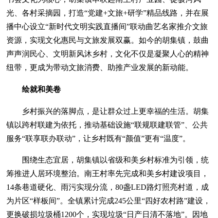
光、各村采摘园，打造“党建+文旅+研学”精品线路，并在展
播中心设立“新时代文明实践直播间”联动曲艺名家推介文旅
资源，实现文化惠民与文旅发展双赢。如今的胡集镇，鼓曲
声声润民心、文明新风沐乡村，文化不仅是凝聚人心的精神
纽带，更成为带动文旅消费、助推产业发展的新动能。
绘就和美卷
乡村振兴的落脚点，是让群众过上更幸福的生活。胡集
镇以跨村联建为依托，推动基础设施“联规联建联管”、公共
服务“联享联办联动”，让乡村既有“颜值”更有“温度”。
围绕生态宜居，胡集镇以省级和美乡村标准为引领，统
筹推进人居环境整治。南王村率先完成和美乡村建设项目，
14条巷道硬化、雨污实现分流，80盏LED路灯照亮村道，成
为片区“样板间”。全镇累计完成245公里“四好农村路”建设，
更换破损垃圾桶1200个，实现垃圾“日产日清不落地”。因地