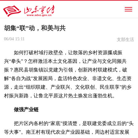
胡集“联”动，和美与共
06/04
15:11
支部生活
如何打破村域行政壁垒，让散落的乡村资源攥成振
兴“拳头”？怎样激活本土文化基因，让产业与文化同频共
振？惠民县胡集镇以党建为引领，创新跨村联建模式，破
解“各自为战”发展困局，盘活特色农业、非遗文化、生态资
源，走出“组织联建、产业联兴、文化联创、民生联享”的乡
村振兴新路，让鲁北平原这片热土焕发出蓬勃生机。
做强产业链
把片区内各村的“家底”摸清楚，是联建党委成立后的“头
等大事”。南王村有现代农业产业园基础，周边村适宜发展