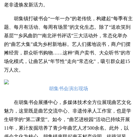
老非遗焕发新活力。
胡集镇打破书会“一年一办”的老传统，构建起“每季有主
题、每月有活动、每周有场景”的文化生态。除了“送欢笑到
基层”“乡风曲韵”“南北评书评话”三大活动外，常态化举办
的“曲艺大集”成为乡村新地标。艺人们撂地说书，商户们摆
摊经营，群众听书购物……这种“商户卖书、大众听书”的市
场化模式，让曲艺从“年节性”走向“常态化”，吸引群众超15
万人次。
胡集书会演出现场
在胡集书会展播中心，多媒体技术全方位展现曲艺文化
魅力，这里既是曲艺交流中心、非遗传承人工作室，也是学
生研学的“第二课堂”。如今，“曲艺进校园”活动已持续开展
11年，累计发掘培养了青少年曲艺人才500余名。此外，以
书会文化为核心，胡集镇串联起南王村产业园、徒骇河风