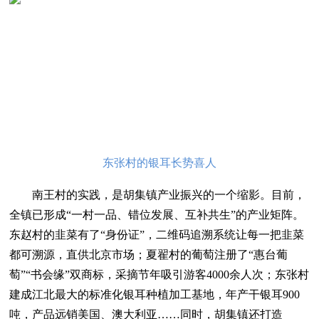
东张村的银耳长势喜人
南王村的实践，是胡集镇产业振兴的一个缩影。目前，
全镇已形成“一村一品、错位发展、互补共生”的产业矩阵。
东赵村的韭菜有了“身份证”，二维码追溯系统让每一把韭菜
都可溯源，直供北京市场；夏翟村的葡萄注册了“惠台葡
萄”“书会缘”双商标，采摘节年吸引游客4000余人次；东张村
建成江北最大的标准化银耳种植加工基地，年产干银耳900
吨，产品远销美国、澳大利亚……同时，胡集镇还打造