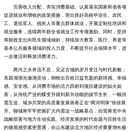
完善收入分配，夯实消费基础。认真落实国家和省各项
促进就业和增收的政策措施，突出抓好高校毕业生、农民
工、退役军人、残疾人等重点群体就业，开展定制化培训和
就业服务，连续两年获全省就业工作专项激励。同时，坚持
将财政支出向民生领域倾斜，持续加大教育、医疗、养老等
基本公共服务领域的投入力度，不断提升社会保障水平，进
一步激活和释放消费潜力。
两河之水奔流不息，见证古城的岁月变迁与时代新貌；
东昌湖湖光潋滟灵动，倒映出百姓日益充盈的获得感、幸福
感、安全感。从消费市场的活力四射到项目建设的如火如
荼，从传统产业的蝶变升级到新兴动能的拔节生长，一幅供
需互促、城乡共荣的高质量发展画卷正在“两河明珠”徐徐展
开。聊城将牢牢把握扩大内需这一战略基点，自觉将党中央
战略部署与地方生动实践、经济发展的时代命题与百姓生活
的微观感受紧密贯通，在山东建设北方地区经济重要增长极