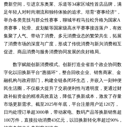
费新空间，引进京东奥莱、乐道等34家区域性首店品牌，满
足年轻人对时尚潮流和独特体验的追求。培育“赛事经济”，
举办各类竞技与群众性赛事，聊城半程马拉松升格为国家A
类赛事，轮滑、皮划艇等国家级高水平赛事接连落户，有效
集聚了人气、带动了消费。多元消费业态的繁荣共生，拓展
了消费市场的深度与广度，形成了传统消费与新兴消费相互
促进、商品消费与服务消费协同发展的良好格局。
数字赋能创新消费模式。创新打造全省首个政企协同数
字化以旧换新平台“惠循环”，整合回收企业、销售商家、金
融机构与政府部门，构建全链条闭环生态，并嵌入一刻钟便
民生活圈，不仅极大提升了交易便利性与透明度，更通过财
政补贴资金的精准高效直达，降低了换新成本，激发了存量
市场更新需求。截至2025年年底，平台注册用户近120万，
日均处理订单超3000单，带动家电、数码产品等换新销售超
100万件，直接拉动消费43亿元，以旧换新转化率超过90%，